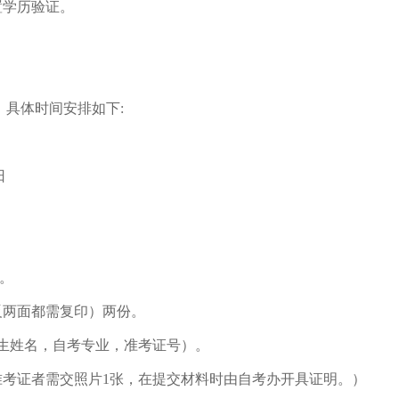
置学历验证。
具体时间安排如下:
日
。
反两面都需复印）两份。
生姓名，自考专业，准考证号）。
准考证者需交照片1张，在提交材料时由自考办开具证明。）