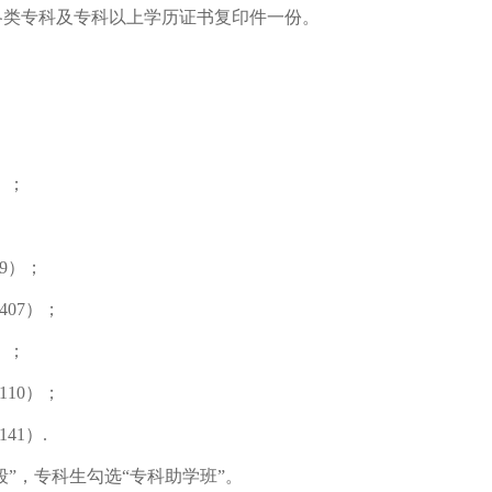
各类专科及专科以上学历证书复印件一份。
）
）；
9）；
07）；
）；
10）；
41）.
段”，专科生勾选“专科助学班”。