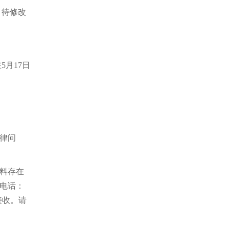
，待修改
。
月17日
律问
料存在
电话：
接收。请