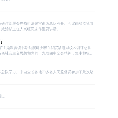
列改革研讨部署会在省司法警官训练总队召开。会议由省监狱管
、政治部主任齐兴旺同志作重要讲话。
行
华魂”主题教育读书活动演讲决赛在我院汤逊湖校区训练总队
特色社会主义思想和党的十九届四中全会精神，集中检验并
委主任吴华品，厅党委委员、政治（警务）部主任曾群出席
在训练总队举办。来自全省各地70多名人民监督员参加了此次培
典礼。