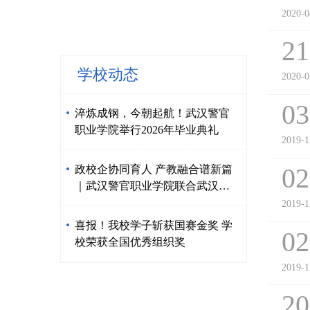
2020-0
21
学校动态
2020-0
03
淬炼成钢，今朝起航！武汉警官
职业学院举行2026年毕业典礼
2019-1
02
政校企协同育人 产教融合谱新篇
｜武汉警官职业学院联合武汉京
东方、东西湖区人社局举行现场
2019-1
工程师订单班揭牌仪式
喜报！我校学子斩获国赛金奖 学
02
校荣获全国优秀组织奖
2019-1
20