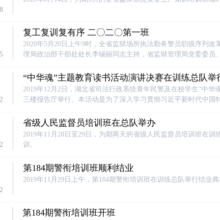
8
复工复训复有序 二〇二〇第一班
2020年5月20日上午9时，全省监狱场所执法勤务警员职级序
5
理局政治部干部处处长李锡丽同志主持，省监狱管理局党委委员
“中华魂”主题教育读书活动演讲决赛在训练总队举
2019年12月2日，湖北省司法行政系统青年民警及在校学生“中
2
三楼报告厅举行。本活动是为了深入学习贯彻习近平新时代中国
展示全省司法行政系统“中华魂”主题教育读书活动成果。省关工
活动并讲话。
省级人民监督员培训班在总队举办
2019年11月28日至29日，为期两天的省级人民监督员培训班
2
训。
第184期警衔培训班顺利结业
2019年11月29日上午，第184期警衔培训班在训练总队举行结业
2
第184期警衔培训班开班