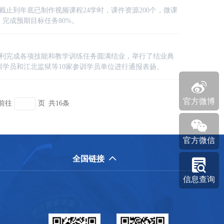
截止到年底已制作视频课程24学时，课件资源200个，微课
。完成预期目标任务80%。
学员顺利完成各项技能和教学训练任务圆满结业，举行了结业典
训学员和江北监狱等10家参训学员单位进行通报表扬。

官方微博
前往
页
共16条

官方微信
全国链接


信息查询