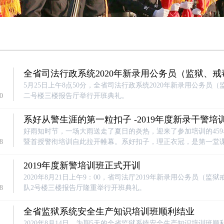
全省司法行政系统2020年新录用公务员（监狱、
典礼
5月25日上午8点50分，全省司法行政系统2020年新录用公务
0
二号楼三楼报告厅举行开班典礼。
系好从警生涯的第一粒扣子 -2019年度新录干警培
好雨知时节，一场大雨送走了夏日的炎热，迎来了参加培训的459
8
暨首授警衔培训自此拉开帷幕。系好扣子，理正衣冠，是第一堂
2019年度新警培训班正式开训
2020年8月21日上午9：00，省司法厅2019年新录用公务员
8
队2号楼三楼报告厅隆重举行开班典礼。
全省监狱系统安全生产知识培训班顺利结业
2020年8月14日，为期5天的全省监狱系统安全生产知识培训班顺