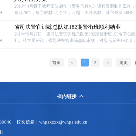
2018年4月骨干教师团队启动《警务信息化》课程资源制作工作，
9
资源20个，数字教材8万余字，习题、图片素材、其它资源500条
省司法警官训练总队第182期警衔班顺利结业
2019年9月27日，省司法警官训练总队第182期警衔班195名
9
礼。经学员评议，省司法警官训练总队审核，对殷元元等19名参
首页
<
1
2
>
尾页
省内链接

 校长信箱：whpaxzxx@whpa.edu.cn
真)