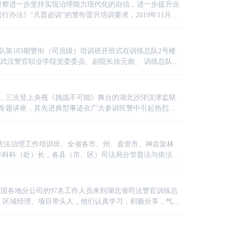
警察进一步坚持实现治理能力现代化的自信，进一步提升业
法》“凡晋必训”的警衔晋升培训要求，2019年11月19
训班开班仪式。省司法厅政治（警务）部组培处处长陶峥
、政治部主
总队第183期警衔（司员级）培训班开班式在训练总队2号楼
、武汉警官职业学院党委委员、副院长徐元彪、 训练总队办
，来自全省监狱戒毒系统共计221名学员参加典礼。
午，三次登上央视《挑战不可能》舞台的湖北沙洋汉津监狱
做专题讲座，其先进典型事迹在广大参训民警中引起热烈反
省普法依法治理工作培训班。全省各市、州、直管市、神农架林
作科科（处）长，各县（市、区）司法局分管普法与依法治
来自全国各地分公司的97名工作人员来到湖北省司法警官训练总
、区域经理、项目带头人，他们认真学习，积极分享，气氛