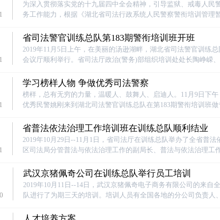
为深入贯彻落实党的十九届四中全会精神，引导监狱、戒毒人民
1
务工作能力，根据《湖北省司法行政系统人民警察警衔培训管理暂行办
日，湖北省司法警官训练总队举行了第184期警衔（司员级）培
嵘，省监狱局党委委员、政治部主任张新华，省戒毒局党委委员
省司法警官训练总队第183期警衔培训班开班
2019年11月5日上午，在美丽的汤逊湖畔，湖北省司法警官训练
1
会议厅顺利举行。省司法厅政治(警务)部组织培训处处长陶峥嵘
公室主任卢宏学、省监狱局、省戒毒局政治部相关领导出席开班式
学习榜样人物 争做优秀司法警察
榜样，总有无穷的力量，温暖人、鼓舞人、启迪人。11月9日下
1
优秀民警姚刚来到湖北司法警官训练总队在第183期警衔培训班
响。
省普法依法治理工作培训班在训练总队顺利结业
2019年10月29日--11月1日，省司法厅在训练总队举办了全
1
区司法局分管普法与依法治理工作的副局长、普法与依法治理工
理工作的副局长156人参加了本次培训。
武汉京猪佩奇公司在训练总队举行员工培训
2019年10月11日--14日，武汉京猪佩奇电子商务有限公司的
0
队进行了为期三天的培训。培训人员有全国各地的分公司负责人
非常融洽。
人才培养方案