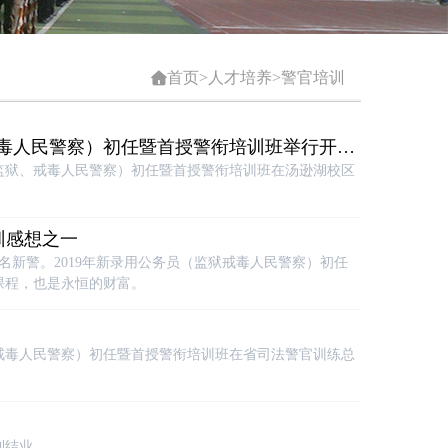
首页
>
人才培养
>
警官培训

戒毒人民警察）初任暨首授警衔培训班举行开班
员（监狱、戒毒人民警察）初任暨首授警衔培训班在汤逊湖校区
训感想之一
名新警。2019年新录用公务员（监狱戒毒人民警察）初任
课程，也是永恒的财富。
（监狱戒毒人民警察）初任暨首授警衔培训班在省司法警官训练总
利结业。