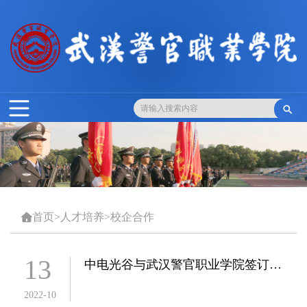

首页
>
人才培养
>
校企合作

13
中电光谷与武汉警官职业学院签订战
略合作协议
2022-10