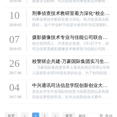
2018-06
重要讲话精神。司法侦查系刑事侦查技术教研室
聘活动，请各系、学生大队组织毕业生积极参
于2018年6月1日下午在教学楼学术报告厅举办了
与。具体事项见附件。
10
第五期刑事侦查大讲堂。该教研室负责人蔡薇、
刑事侦查技术教研室着力深化“校企合
专业课老师陈莹出席。首先由黄俊翔同学介绍个
作” 助力拓宽就业新路径
刑事侦查技术教研室着力深化。助力拓宽就业新
人毕业以后的学习成经历长。同学们反应热烈。
2018-05
路径 。这个毕业时节也是许多同学为实现顺利满
有的对学长丰富的办案经验赞叹不已。吸取学长
意就业而东奔西走、赶场应聘的就业季。司法侦
的成功经验
07
查系刑事侦查技术教研室因时而动。司法侦查系
摄影摄像技术专业与佳能公司联合举
刑事侦查技术教研室长期坚持
办校园摄影大讲堂活动
校企协同育人，共享校企资源。5月3日下午，由
2018-05
司法侦查系摄影摄像技术教研室与佳能公司联合
举办的校园摄影大讲堂在科技楼七楼学术报告厅
26
举行。司法侦查系的部分教师和学生参加了此次
校警狱企共建-万豪国际集团实习生项
活动。
目
。万豪国际集团是世界上著名的酒店管理公司和
2017-06
入选财富全球500强名录的企业。为了给刑侦技
术、涉外警务专业寻求校企合作新路径。双方就
04
共同培养、顶岗实习、就业等方面达成了合作意
中兴通讯司法信息学院创新创业大赛
向
圆满落幕
旨在从学生中发现好的创意与创新思路以及有踏
2017-06
实创业梦想的学员。在本次创新创业大赛中。在
昨晚的决赛中中兴通讯司法信息学院还特意邀请
了东西湖区大学生创新创业企业孵化器的万经理
作为评委为参赛选手的策划案进行点评
首页
<
1
2
>
尾页
前往
页
共18