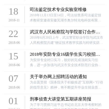
过认真学习ISO/IEC 17025：2005《检测和校准实
18
验室能力的通用要求》、CNAS-CL01《检测和校
司法鉴定技术专业实验室维修
准实验室能力认可准则》及CNAS-CL08：2013
2018年11月13日至14日，司法侦查系司法鉴定技
《司法鉴定/法庭科学机构能力认可准则》的要
2018-11
术教研室邀请安徽芜湖市奥尔特光电科技有限公
求，顺利通过了中国合格评定国家认可委员会（C
司对本专业科技楼506痕迹鉴定室体式显微镜进行
NAS）的现场评审，具备了承担笔迹鉴定和指印
22
全面检修及维护，该实验室所配体式显微镜使用
武汉市人民检察院与学院签订合作协
鉴定的鉴定服
年限已超过十年，部分部件已经出现损坏老化现
议简报
2018年6月20日上午，武汉警官职业学院与武汉市
象，对正常的实践教学工作产生了明显影响，经
2018-06
人民检察院共建“物证技术教学实践与科研实训基
过此次全面的检修维护，已将所有体式显微镜检
地”签约仪式在武汉市人民检察院举行。我院李祖
修维护完成，所有部件及功能均能正常使用，恢
15
义副院长、司法侦查系黄召猛主任和司法鉴定技
2018年安防专业16级学生实习校招会
复了正常的实践教学功能，并顺利通过项目验
术教研室付琳、许珺老师一行4人，武汉市人民检
顺利完成
为安排专业对口实习，较好的完成顶岗实习任
收。
察院陈卫宁副检察长、政治部教育处李德兵处
2018-06
务，进一步加强与武汉市安全技术防范行业协会
长、检察技术信息处丁广平处长、余汉春副处
和安防企业的交流沟通，完善“校协企”的校招模
长、干警袁小明、沈青青和唐祖尧等7人参加了签
07
式，我们在6月12日组织了16级安全防范技术专业
关于举办网上招聘活动的通知
约仪式。
学生校园招聘会。学院陈书记和李副院长亲临现
为全面贯彻《国务院关于积极推进“互联网+”行动
场，亲切的与协会、企业交流，鼓励即将奔赴实
2018-06
的指导意见》精神，将不断提升毕业生就业质
习岗位的学生们继续发扬警院优良作风，克服困
量，确保毕业生"能就业"、"就好业"。推动大众创
难，战胜自己，取得优秀的实习成绩。
01
业、万众创新，为进一步拓宽高校毕业生就业渠
刑事侦查大讲堂第五期讲座简报
道，教育部、商务部定于2018年6月10日至7月9日
为了学习贯彻习近平总书记在北京大学考察时的
举办电子商务行业面向2018届高校毕业生网上招