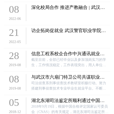
08
深化校局合作 推进产教融合 | 武汉警
官职业学院召开湖北司法行政戒毒系
2022-06
统学生实习工作协调会
21
访企拓岗促就业 武汉警官职业学院在
行动
2022-05
28
信息工程系校企合作中兴通讯就业工
作分析报告
截至目前，全部已经毕业以及参加顶岗实习的学
2019-08
生，工作情况稳定，工作表现突出，用人单位对
我院推荐的学生，整体满意度较高。学生本人对
08
各自工作情况也较为满意，由于签约合作企业都
与武汉市六扇门特卫公司共谋职业发
是经过层层甄选后的全国优质单位，包括央企、
展新路径
司法侦查系刑事侦查技术教研室积极行动。努力
国企、上市公司等，因此绝大多数单位都提供了
2019-08
搭建刑事侦查技术专业毕业生就业平台。不断探
较为优越的住宿条件，全部单位都为学生购买保
索就业新路径。刑事侦查技术教研室组织了部分
险并提供导师进行工作指导，节假日提供各种福
05
身体素质过硬、综合能力较强的学员参加该公司
湖北东湖司法鉴定所顺利通过中国合
利以及拓展活动，为学生营造一个优越的工作环
入职考试
格评定国家认可委员会现场评审
2018年9月19日，根据中国合格评定国家认可委员
境。
2018-12
会（CNAS）的有关规定，湖北东湖司法鉴定所经