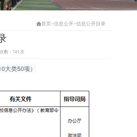
首页
>
信息公开
>
信息公开目录

录
浏览次数：
743
次
0大类50项）