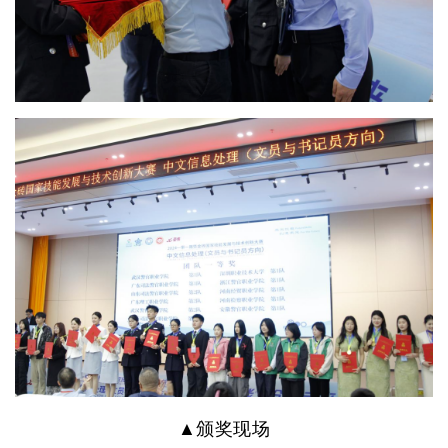
▲颁奖现场