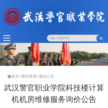

首页
>
警院要闻
>
通知公告

武汉警官职业学院科技楼计算
机机房维修服务询价公告