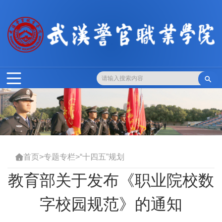

首页
>
专题专栏
>
“十四五”规划

教育部关于发布《职业院校数
字校园规范》的通知