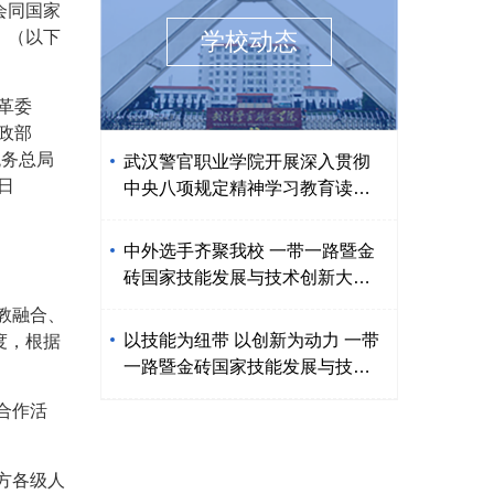
会同国家
》（以下
学校动态
展改革委
 财政部
税务总局
武汉警官职业学院开展深入贯彻
2月5日
中央八项规定精神学习教育读书
班交流研讨暨2025年第3次党委
理论学习中心组（扩大）会议
中外选手齐聚我校 一带一路暨金
砖国家技能发展与技术创新大赛
中文信息处理赛项决赛开幕
教融合、
以技能为纽带 以创新为动力 一带
度，根据
一路暨金砖国家技能发展与技术
创新大赛中文信息处理赛项在汉
合作活
圆满闭幕
方各级人