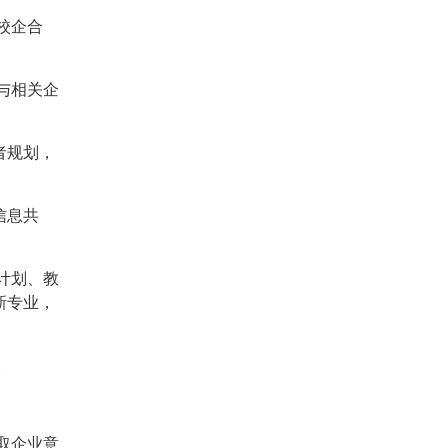
校企合
与相关企
者规划，
信息共
计划、教
新专业，
。
取企业意