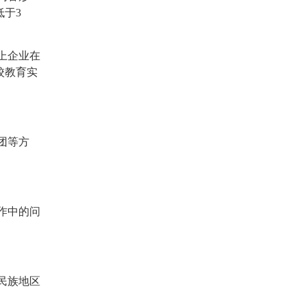
于3
上企业在
校教育实
团等方
。
作中的问
民族地区