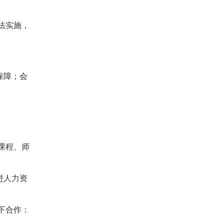
法实施，
保障；会
课程、师
进人力资
下合作：