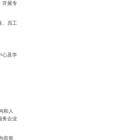
，开展专
业、员工
中心及学
构和人
服务企业
内容形