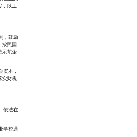
案，以工
制，鼓励
，按照国
造示范企
会资本，
落实财税
，依法在
业学校通