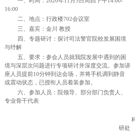
一、时间：2020年1
1
月
5
日周
四
下午14:00-
16:00
二、地点：行政楼702会议室
三
、
嘉宾
：
金川
教授
四
、
专题研讨
：
探讨司法警官院校发展困境
与纾解
五、要求：参会人员就我院发展中遇到的困
境与深层次问题进行专项研讨并深度交流。
参加讲
座人员提前10分钟到达会场，并将手机调到静音
或震动状态
，已授衔人员着装参加。
六
、参加人员：
院领导、部分部门负责人、
专业骨干代表
研处