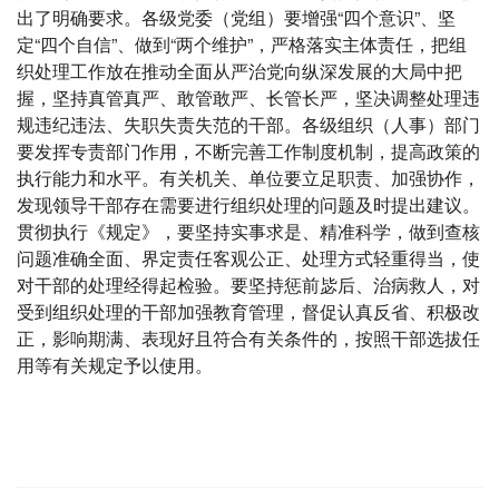
出了明确要求。各级党委（党组）要增强“四个意识”、坚
定“四个自信”、做到“两个维护”，严格落实主体责任，把组
织处理工作放在推动全面从严治党向纵深发展的大局中把
握，坚持真管真严、敢管敢严、长管长严，坚决调整处理违
规违纪违法、失职失责失范的干部。各级组织（人事）部门
要发挥专责部门作用，不断完善工作制度机制，提高政策的
执行能力和水平。有关机关、单位要立足职责、加强协作，
发现领导干部存在需要进行组织处理的问题及时提出建议。
贯彻执行《规定》，要坚持实事求是、精准科学，做到查核
问题准确全面、界定责任客观公正、处理方式轻重得当，使
对干部的处理经得起检验。要坚持惩前毖后、治病救人，对
受到组织处理的干部加强教育管理，督促认真反省、积极改
正，影响期满、表现好且符合有关条件的，按照干部选拔任
用等有关规定予以使用。