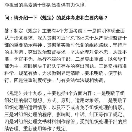
净担当的高素质干部队伍提供有力保障。
问：请介绍一下《规定》的总体考虑和主要内容？
答：
制定《规定》主要有4个方面考虑：一是鲜明体现全面
从严治党要求。深入贯彻习近平总书记关于从严管理监督干
部的重要指示精神，贯彻落实新时代党的组织路线，坚持严
的主基调，突出政治监督要求，坚决处理对党不忠、从政不
廉、为官不为、品行不端的干部。二是突出重点，以领导干
部为主，着眼解决干部队伍存在的突出问题。三是坚持精准
科学、规范有效，力求做到界定清晰，要求明确，便于执
行。四是注重制度衔接，与有关法律法规相协调。
《规定》共十九条，主要包括4个方面内容：一是明确了组
织处理的指导思想、方式、原则、适用对象等。二是明确了
组织处理的适用情形，以及不予或者免予组织处理的情形。
三是对组织处理的程序、影响期、申诉、纠正等作了规定。
四是对组织处理文书材料制作保管，受到组织处理干部的后
续管理、重新使用等作了规定。